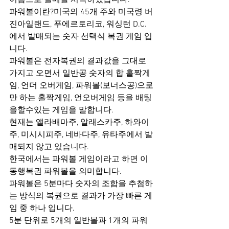
이름으로 발매를 시작하였습니다.
파워볼이란?미국의 45개 주와 미국령 버
진아일랜드, 푸에르토리코, 워싱턴 D.C.
에서 발매되는 숫자 선택식 복권 게임 입
니다.
파워볼은 전자복권의 결과값을 그대로 
가지고 오면서 일반공 숫자의 합 홀짝게
임, 언더 오버게임, 파워볼(보너스공)으로
만 하는 홀짝게임, 언오버게임 등을 배팅
을할수있는 게임을 말합니다. 
현재는 앨라배마주, 알래스카주, 하와이
주, 미시시피주, 네바다주, 유타주에서 발
매되지 않고 있습니다.
한국에서는 파워볼 게임이라고 하면 이 
동행복권 파워볼을 의미합니다. 
파워볼은 5분마다 숫자의 조합을 추첨하
는 방식의 복권으로 결과가 가장 빠른 게
임 중 하나 입니다.
5분 단위로 5개의 일반볼과 1개의 파워