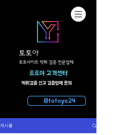
토토
야
토토사이트 먹튀 검증 전문업체
​토토야 고객센터
먹튀검증 신고 검증업체 문의
@totoya24
게시물