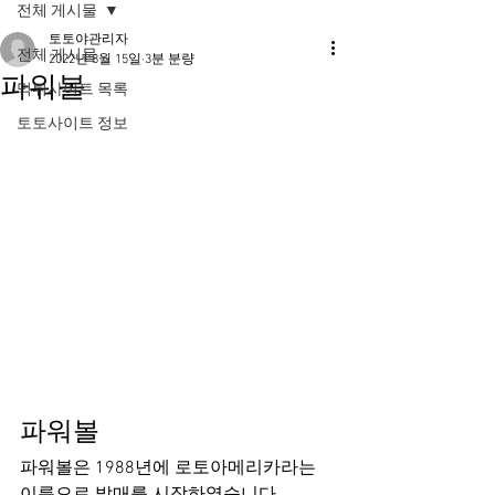
전체 게시물
토토야관리자
전체 게시물
2022년 8월 15일
3분 분량
파워볼
먹튀사이트 목록
토토사이트 정보
파워볼
파워볼은 1988년에 로토아메리카라는 