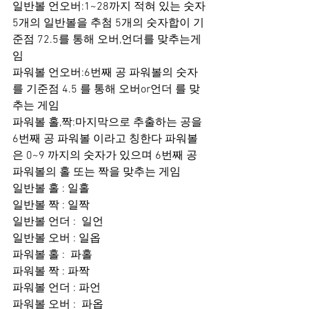
일반볼 언오버:1~28까지 적혀 있는 숫자 
5개의 일반볼을 추첨 5개의 숫자합이 기
준점 72.5를 통해 오버,언더를 맞추는게
임
파워볼 언오버:6번째 공 파워볼의 숫자
를 기준점 4.5 를 통해 오버or언더 를 맞
추는 게임
파워볼 홀,짝:마지막으로 추출하는 공을 
6번째 공 파워볼 이라고 칭한다 파워볼 
은 0~9 까지의 숫자가 있으며 6번째 공 
파워볼의 홀 또는 짝을 맞추는 게임 
일반볼 홀 : 일홀
일반볼 짝 : 일짝
일반볼 언더 :  일언
일반볼 오버 : 일옵
파워볼 홀 :  파홀
파워볼 짝 : 파짝
파워볼 언더 : 파언
파워볼 오버 :  파옵