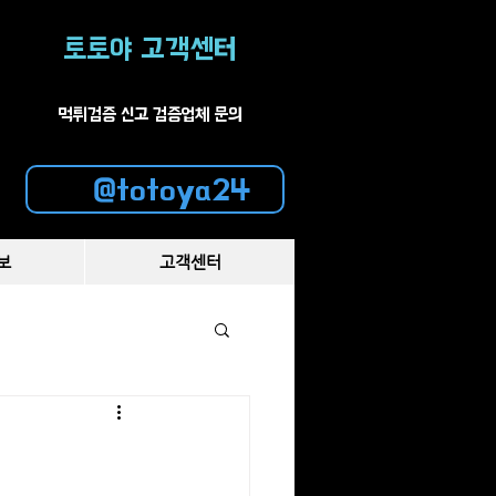
​토토야 고객센터
먹튀검증 신고 검증업체 문의
@totoya24
보
고객센터