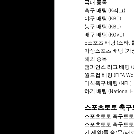
국내 종목
축구 배팅 (K리그)
야구 배팅 (KBO)
농구 배팅 (KBL)
배구 배팅 (KOVO)
E스포츠 배팅 (스타, 
가상스포츠 배팅 (가상
해외 종목
챔피언스 리그 배팅 (UEF
월드컵 배팅 (FIFA Wor
미식축구 배팅 (NFL)
하키 배팅 (National Ho
스포츠토토 축구
스포츠토토 축구토토는
스포츠토토 축구토토 
기 제외)를 승/무/패