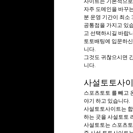
사이트는 기본적으로 
자주 도메인을 바꾸는
분 운영 기간이 최소 
공통점을 가지고 있
고 선택하시길 바랍니
토토배팅에 입문하신
니다.
그것도 귀찮으시면 
니다.
사설토토사
스포츠토토 를 빼고 
야기 하고 있습니다.
사설토토사이트는 합법
하는 곳을 사설토토 
사설토토는 스포츠토토