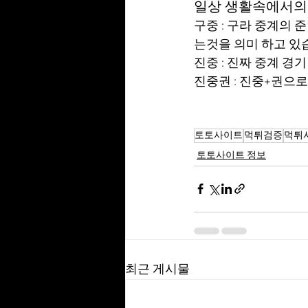
일상 생활속에서의
구중 : 구라 중계의
는것을 의미 하고 있
진중 : 진짜 중계 경
진중권 : 진중+권으
토토사이트
먹튀검증
먹튀
토토사이트 정보
최근 게시물