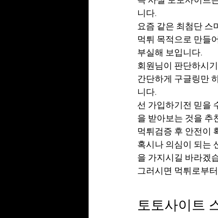
즉 사설 토토사이트는
니다. 
요즘 같은 최첨단 스
먹튀 목적으로 만들어
부실해 보입니다.
회원님이 판단하시기
간단하게 구글링만 하
니다.
선 가입하기전 믿을 
을 받아보는 것을 추
먹튀검증 후 안전이 
혹시나 의심이 되는 
을 가지시길 바라겠습
그러시면 먹튀로부터
토토사이트 