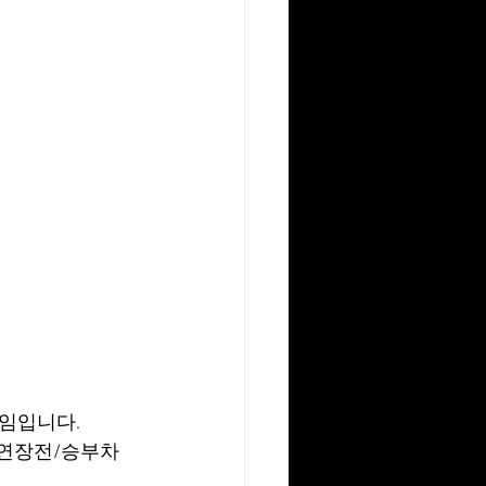
게임입니다.
(연장전/승부차