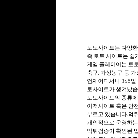
토토사이트는 다양한 
즉 토토 사이트는 쉽
게임 플레이어는 토토
축구, 가상농구 등 
언제어디서나 365일
토사이트가 생겨났습니
토토사이트의 종류에도
이저사이트 혹은 안전
부르고 있습니다.먹
개인적으로 운영하는
먹튀검증이 확인된 