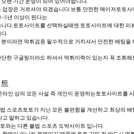
오랜 기간 운영이 되어 있어야합니다. 
 업장은 거르셔야 되겠습니다.보통 안전한 메이저토토사
3~5년 이상이 된다는 
습니다.토토사이트를 선택하실때엔 토토사이트에 대한 리
다.
 분이라면 먹튀검증 필수적으로 거치셔서 안전한 배팅을
간단한 구글링이라도 하셔서 먹튀이력이 있는지 꼭 조회
이트
온라인 상의 모든 사설 즉 개인이 운영하는토토사이트를 
 스포츠토토가 지닌 모든 불편함을 개선하고 최상의 배
라고 말하고 있습니다.
와는 다른 불법 스포츠 도박사이트 입니다. 