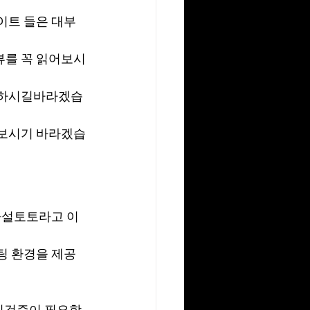
이트 들은 대부
뷰를 꼭 읽어보시
 하시길바라겠습
해보시기 바라겠습
사설토토라고 이
팅 환경을 제공