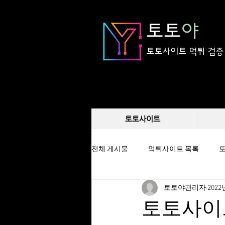
토토
야
토토사이트 먹튀 검증
토토사이트
전체 게시물
먹튀사이트 목록
토토야관리자
2022
토토사이