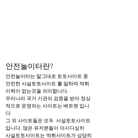
안전놀이터란?
안전놀이터는 말그대로 토토사이트 중 
안전한 사설토토사이트 를 말하며 먹튀
이력이 없는곳을 의미합니다.
우리나라 국가 기관의 검증을 받아 정상
적으로 운영되는 사이트는 베트맨 입니
다.
그 외 사이트들은 모두  사설토토사이트
입니다. 많은 유저분들이 아시다싶히
사설토토사이트는 먹튀사이트가 상당히 