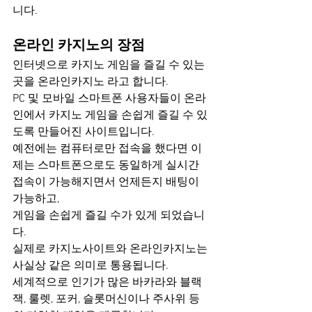
니다.
온라인 카지노의 장점
인터넷으로 카지노 게임을 즐길 수 있는 
곳을 온라인카지노 라고 합니다.
PC 및 모바일 스마트폰 사용자들이 온라
인에서 카지노 게임을 손쉽게 즐길 수 있
도록 만들어진 사이트입니다.
예전에는 컴퓨터로만 접속을 했다면 이
제는 스마트폰으로도 동일하게 실시간 
접속이 가능해지면서 언제든지 배팅이 
가능하고, 
게임을 손쉽게 즐길 수가 있게 되었습니
다. 
실제로 카지노사이트와 온라인카지노는 
사실상 같은 의미로 통용됩니다. 
세계적으로 인기가 많은 바카라와 블랙
잭, 룰렛, 포커, 슬롯머신이나 주사위 등