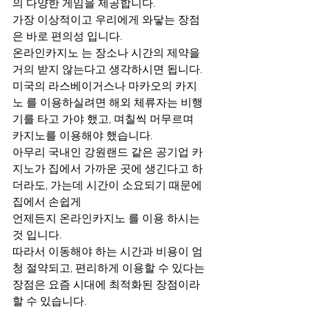
의 다양한 게임을 제공합니다. 
가장 이상적이고 우리에게 와닿는 장점
은 바로 편의성 입니다.
온라인카지노 는 장소나 시간의 제약을 
거의 받지 않는다고 생각하시면 됩니다.
미국의 라스베이거스나 마카오의 카지
노 를 이용하실려면 해외 체류자는 비행
기를 타고 가야 했고, 며칠씩 머무르며 
카지노를 이용해야 했습니다. 
아무리 국내인 강원랜드 같은 공기업 카
지노가 집에서 가까운 곳에 생긴다고 하
더라도, 가는데 시간이 소요되기 때문에 
집에서 손쉽게 
언제든지 온라인카지노 를 이용 하시는 
것 입니다.
따라서 이동해야 하는 시간과 비용이 엄
청 절약되고, 편리하게 이용할 수 있다는 
장점은 요즘 시대에 최적화된 장점이라 
할 수 있습니다.