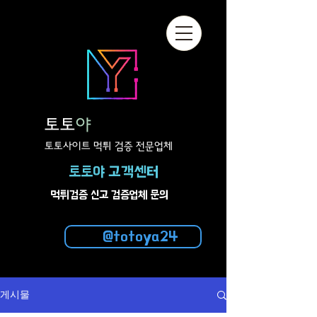
토토
야
토토사이트 먹튀 검증 전문업체
​토토야 고객센터
먹튀검증 신고 검증업체 문의
@totoya24
게시물