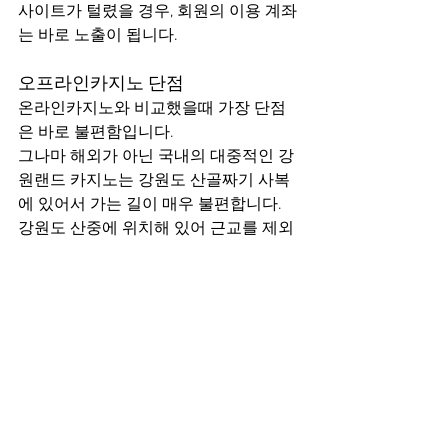
사이트가 털렸을 경우, 회원의 이용 계좌
는 바로 노출이 됩니다. 
오프라인카지노 단점
온라인카지노와 비교했을때 가장 단점
은 바로 불편함입니다. 
그나마 해외가 아닌 국내의 대중적인 강
원랜드 카지노는 강원도 산골짜기 사복
에 있어서 가는 길이 매우 불편합니다.
강원도 산중에 위치해 있어 근교를 제외
하는 나머지 분들은 쉽게 방문하기 조차 
어렵습니다.
온라인카지노는 모바일, 데스크탑으로 
카지노게임을 진행할 수 있지만, 오프라
인카지노는 직접 방문해야되는 시간적
이 여유가 있는 
사람들만 가실수 있기때문에 언제 어디
서든지 실시간으로 게임을 즐기실 수 없
다는 단점이 있습니다. 