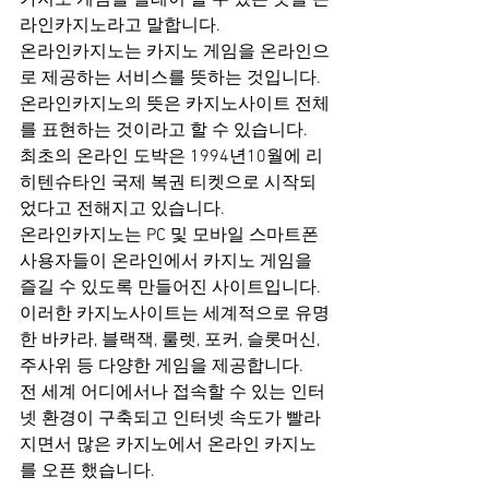
카지노 게임을 플레이 할 수 있는 곳을 온
라인카지노라고 말합니다. 
온라인카지노는 카지노 게임을 온라인으
로 제공하는 서비스를 뜻하는 것입니다. 
온라인카지노의 뜻은 카지노사이트 전체
를 표현하는 것이라고 할 수 있습니다.
최초의 온라인 도박은 1994년10월에 리
히텐슈타인 국제 복권 티켓으로 시작되
었다고 전해지고 있습니다.
온라인카지노는 PC 및 모바일 스마트폰 
사용자들이 온라인에서 카지노 게임을 
즐길 수 있도록 만들어진 사이트입니다.
이러한 카지노사이트는 세계적으로 유명
한 바카라, 블랙잭, 룰렛, 포커, 슬롯머신, 
주사위 등 다양한 게임을 제공합니다. 
전 세계 어디에서나 접속할 수 있는 인터
넷 환경이 구축되고 인터넷 속도가 빨라
지면서 많은 카지노에서 온라인 카지노
를 오픈 했습니다.