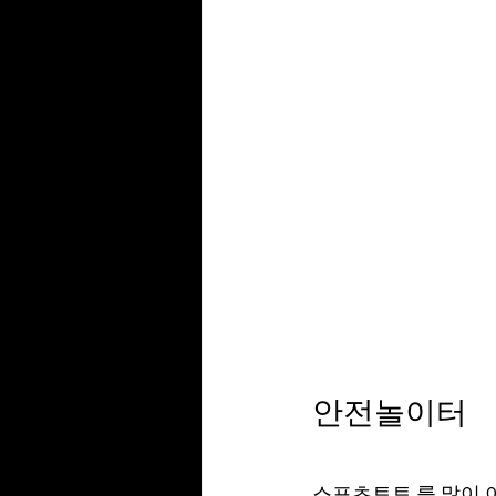
안전놀이터
스포츠토토 를 많이