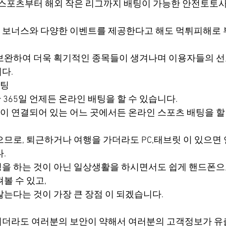
e스포츠부터 해외 작은 리그까지 배팅이 가능한 안전토토
보너스와 다양한 이벤트를 제공한다고 해도 먹튀피해로 부
보완하여 더욱 획기적인 종목들이 생겨나며 이용자들의 
다.
배팅
365일 언제든 온라인 배팅을 할 수 있습니다. 
 연결되어 있는 어느 곳에서든 온라인 스포츠 배팅을 할
으므로, 퇴근하거나 여행을 가더라도 PC,태브릿 이 있으면
.
을 하는 것이 아닌 일상생활을 하시면서도 쉽게 핸드폰으
볼 수 있고,
않는다는 것이 가장 큰 장점 이 되겠습니다.
더라도 여러분의 보안이 약해서 여러분의 고객정보가 유출