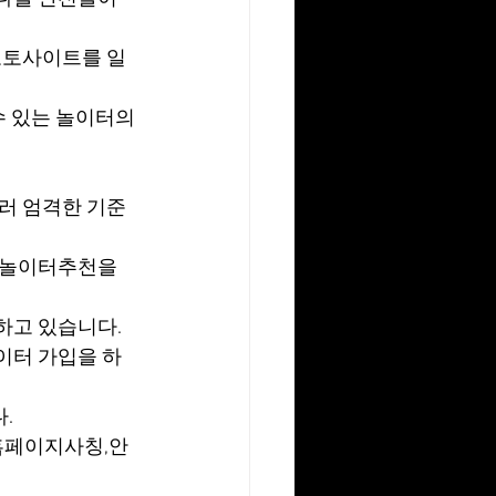
토토사이트를 일
 있는 놀이터의 
러 엄격한 기준
전놀이터추천을 
하고 있습니다.
이터 가입을 하
.
홈페이지사칭,안