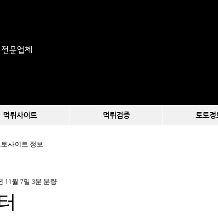
 전문업체
먹튀사이트
먹튀검증
토토정
토토사이트 정보
년 11월 7일
3분 분량
터