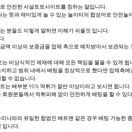
로 안전한 사설토토사이트를 칭하는 말입니다.
다는 뜻과 재미있게 놀 수 있는 놀이터의 합성어로 안전놀
 분들도 이렇게 말하면 이해가 쉬울것 입니다.
다.
금액 이상의 보증금을 업체 측으로 예치받아서 보관되는 
는 비상식적인 제재에 대해 모든 책임을 물을 수 있게 됩니
지하고 범위 내에서 배팅을 정상적으로 했다면 업체측에선
할 수 없습니다. 
는 배부분 90% 먹튀가 절반 이상이라고 보시면 됩니다.
 회원분들께서 먹튀피해 없이 안전하게 배팅을 할 수 있
리나라의 유일한 합법인 배트맨 같은 경우 배팅 가능한 종
 입니다.