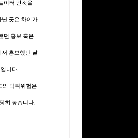
놀이터 인것을 
닌 곳은 차이가 
던 홍보 혹은 
에서 홍보했던 날
 입니다.
도의 먹튀위험은 
당히 높습니다.