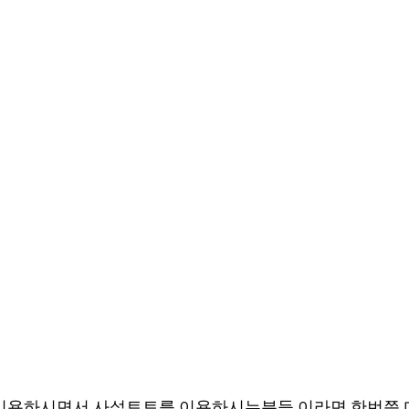
 이용하시면서 사설토토를 이용하시는분들 이라면 한번쯤 