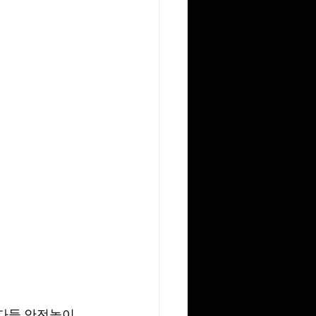
다들 안전놀이