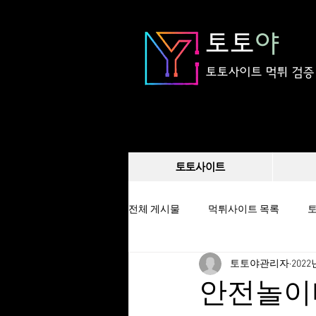
토토
야
토토사이트 먹튀 검증
토토사이트
전체 게시물
먹튀사이트 목록
토토야관리자
2022
안전놀이