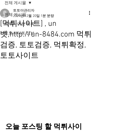
전체 게시물
토토야관리자
전체 게시물
2024년 12월 20일
1분 분량
[먹튀사이트] , un
먹튀사이트 목록
벳,http://un-8484.com 먹튀
토토사이트 정보
검증, 토토검증, 먹튀확정,
토토사이트
오늘 포스팅 할 먹튀사이