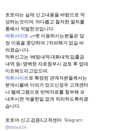
토토야는 실제 신고내용을 바탕으로 작
성하는것이며, 까다롭고 철저한 절차를 
통해서 적발한것입니다.
먹튀사이트
 un벳 이용하시는분들은 당
장 이용을 중단하여 2차피해가 없길 바
라겠습니다.
먹튀신고는 (배팅내역,대화내역,입출금
내역 등) 명백한 자료첨부시 검토 후 업데
이트해드리고있으며,
먹튀사이트
로 확정된 관계자분들께서는 
본게시물에 이의가 있으신경우 고객센터
나 텔레그램으로 반박자료를 첨부해 보
내주시면 억울한일 없게 처리하도록하겠
습니다.
토토야 신고,검증&고객센터  Telegram : 
@totoya24