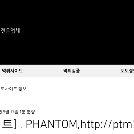
 전문업체
먹튀사이트
먹튀검증
토토정
토토사이트 정보
년 9월 17일
1분 분량
 , PHANTOM,http://ptm