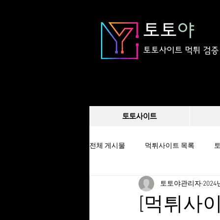
토토
야
토토사이트 먹튀 검증
토토사이트
전체 게시물
먹튀사이트 목록
토토야관리자
2024
[먹튀사이트]