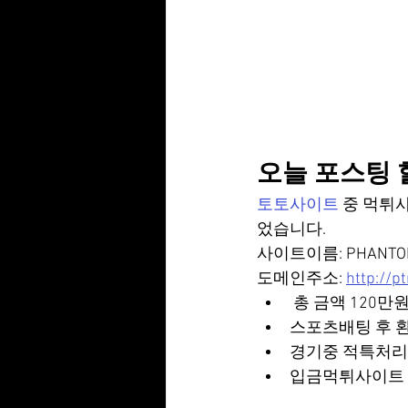
오늘 포스팅 할
토토사이트
 중 먹튀
었습니다.
사이트이름: PHANTO
도메인주소: 
http://
 총 금액 120만
스포츠배팅 후 
경기중 적특처리
입금먹튀사이트