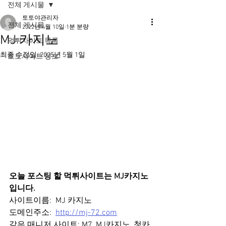
전체 게시물
토토야관리자
전체 게시물
2022년 4월 10일
1분 분량
MJ 카지노
먹튀사이트 목록
최종 수정일:
2025년 5월 1일
토토사이트 정보
오늘 포스팅 할 먹튀사이트는 MJ카지노 
입니다.
사이트이름:  MJ 카지노
도메인주소:  
http://mj-72.com
같은 매니저 사이트: M7, MJ카지노, 청카