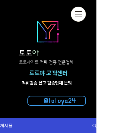
토토
야
토토사이트 먹튀 검증 전문업체
​토토야 고객센터
먹튀검증 신고 검증업체 문의
@totoya24
게시물