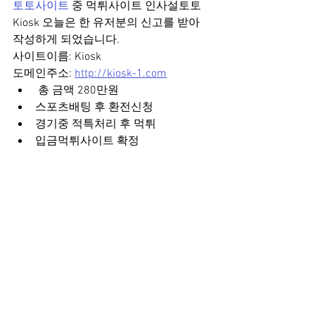
토토사이트
 중 먹튀사이트 인사설토토 
Kiosk 오늘은 한 유저분의 신고를 받아 
작성하게 되었습니다.
사이트이름: Kiosk
도메인주소: 
http://kiosk-1.com
 총 금액 280만원
스포츠배팅 후 환전신청
경기중 적특처리 후 먹튀
입금먹튀사이트 확정