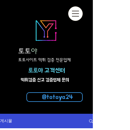
토토
야
토토사이트 먹튀 검증 전문업체
​토토야 고객센터
먹튀검증 신고 검증업체 문의
@totoya24
게시물