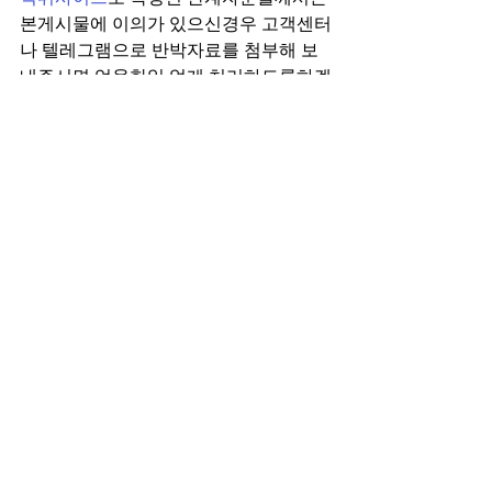
본게시물에 이의가 있으신경우 고객센터
나 텔레그램으로 반박자료를 첨부해 보
내주시면 억울한일 없게 처리하도록하겠
습니다.
토토야 신고,검증&고객센터  Telegram : 
@totoya24
전체 보기
최근 게시물