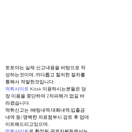
토토야는 실제 신고내용을 바탕으로 작
성하는것이며, 까다롭고 철저한 절차를 
통해서 적발한것입니다.
먹튀사이트
 Kiosk 이용하시는분들은 당
장 이용을 중단하여 2차피해가 없길 바
라겠습니다.
먹튀신고는 (배팅내역,대화내역,입출금
내역 등) 명백한 자료첨부시 검토 후 업데
이트해드리고있으며,
먹튀사이트
로 확정된 관계자분들께서는 