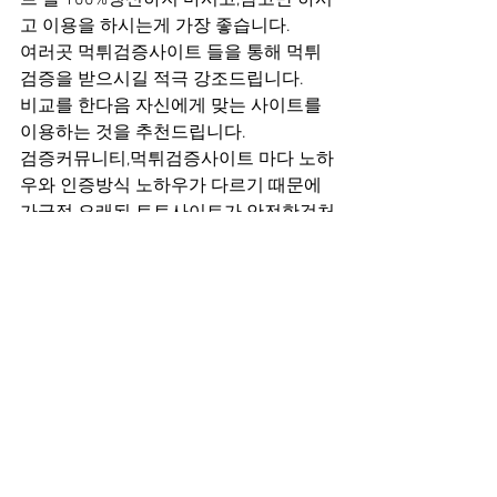
트 를 100%맹신하지 마시고,참고만 하시
고 이용을 하시는게 가장 좋습니다.
여러곳 먹튀검증사이트 들을 통해 먹튀
검증을 받으시길 적극 강조드립니다.
비교를 한다음 자신에게 맞는 사이트를 
이용하는 것을 추천드립니다. 
검증커뮤니티,먹튀검증사이트 마다 노하
우와 인증방식 노하우가 다르기 때문에 
가급적 오래된 토토사이트가 안전한것처
럼
오래된 먹튀검증사이트를 이용하시는것
을 적극 추천 드립니다.
먹튀검증사이트 활용하는 방법
토토사이트를 이용하시기 전에는 특히 
회원가입도 무턱대고 하시면 개인정보 
유출의 위험이 있으니 회원가입 하나에
도 
까다롭고 신중하게 하셔야되겠습니다.