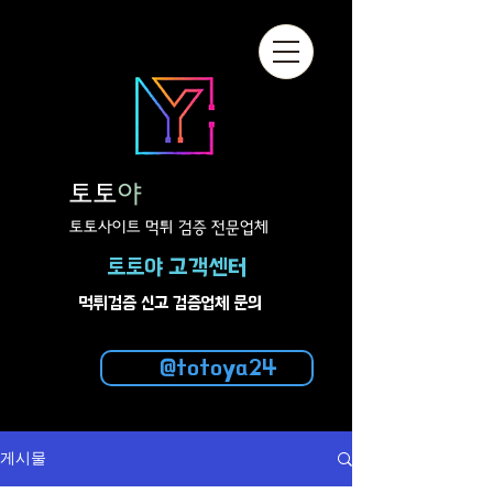
토토
야
토토사이트 먹튀 검증 전문업체
​토토야 고객센터
먹튀검증 신고 검증업체 문의
@totoya24
게시물