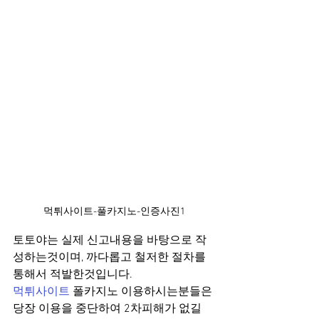
먹튀사이트-풀카지노-인증사진1
토토야는 실제 신고내용을 바탕으로 작
성하는것이며, 까다롭고 철저한 절차를 
통해서 적발한것입니다.
먹튀사이트
 폴카지노 이용하시는분들은 
당장 이용을 중단하여 2차피해가 없길 