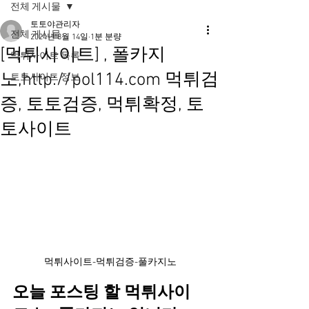
전체 게시물
토토야관리자
전체 게시물
2024년 8월 14일
1분 분량
[먹튀사이트] , 폴카지
먹튀사이트 목록
노,http://pol114.com 먹튀검
토토사이트 정보
증, 토토검증, 먹튀확정, 토
토사이트
먹튀사이트-먹튀검증-풀카지노
오늘 포스팅 할 먹튀사이