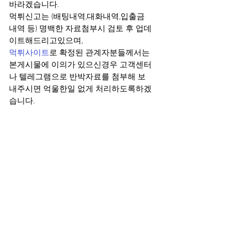
바라겠습니다.
먹튀신고는 (배팅내역,대화내역,입출금
내역 등) 명백한 자료첨부시 검토 후 업데
이트해드리고있으며,
먹튀사이트
로 확정된 관계자분들께서는 
본게시물에 이의가 있으신경우 고객센터
나 텔레그램으로 반박자료를 첨부해 보
내주시면 억울한일 없게 처리하도록하겠
습니다.
토토야 신고,검증&고객센터  Telegram : 
@totoya24
전체 보기
최근 게시물