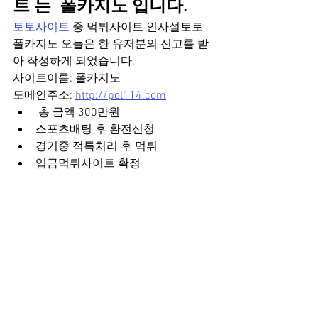
트 는  폴카지노 입니다.
토토사이트
 중 먹튀사이트 인사설토토 
폴카지노 오늘은 한 유저분의 신고를 받
아 작성하게 되었습니다.
사이트이름: 폴카지노
도메인주소: 
http://pol114.com
 총 금액 300만원
스포츠배팅 후 환전신청
경기중 적특처리 후 먹튀
입금먹튀사이트 확정