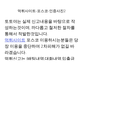
먹튀사이트-포스코-인증사진2
토토야는 실제 신고내용을 바탕으로 작
성하는것이며, 까다롭고 철저한 절차를 
통해서 적발한것입니다.
먹튀사이트
 포스코 이용하시는분들은 당
장 이용을 중단하여 2차피해가 없길 바
라겠습니다.
먹튀신고는 (배팅내역,대화내역,입출금
내역 등) 명백한 자료첨부시 검토 후 업데
이트해드리고있으며,
먹튀사이트
로 확정된 관계자분들께서는 
본게시물에 이의가 있으신경우 고객센터
나 텔레그램으로 반박자료를 첨부해 보
내주시면 억울한일 없게 처리하도록하겠
습니다.
토토야 신고,검증&고객센터  Telegram : 