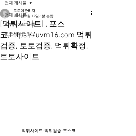
전체 게시물
토토야관리자
전체 게시물
2024년 7월 12일
1분 분량
[먹튀사이트] , 포스
먹튀사이트 목록
코,https://uvm16.com 먹튀
토토사이트 정보
검증, 토토검증, 먹튀확정,
토토사이트
먹튀사이트-먹튀검증-포스코