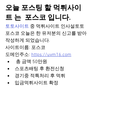
오늘 포스팅 할 먹튀사이
트 는  포스코 입니다.
토토사이트
 중 먹튀사이트 인사설토토 
포스코 오늘은 한 유저분의 신고를 받아 
작성하게 되었습니다.
사이트이름: 포스코 
도메인주소: 
https://uvm16.com
 총 금액 50만원
스포츠배팅 후 환전신청
경기중 적특처리 후 먹튀
입금먹튀사이트 확정