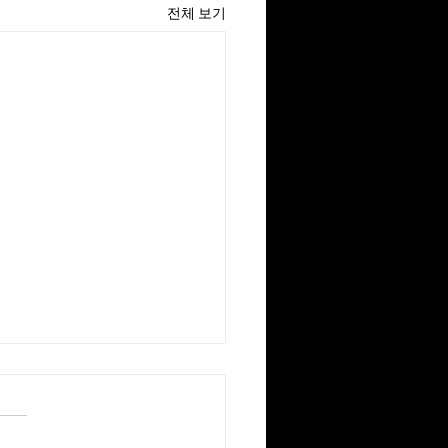
전체 보기