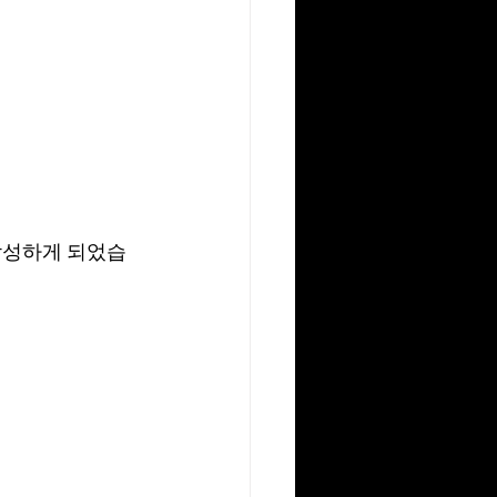
작성하게 되었습