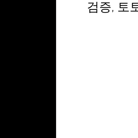
검증, 토