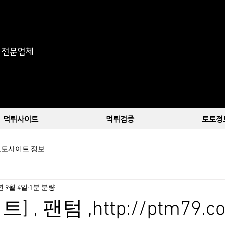
 전문업체
먹튀사이트
먹튀검증
토토정
토토사이트 정보
년 9월 4일
1분 분량
 , 팬텀 ,http://ptm79.