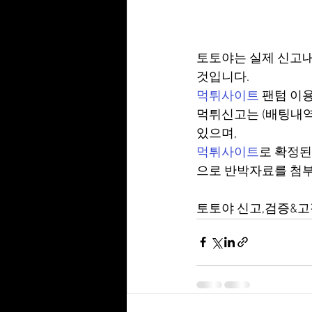
토토야는 실제 신고내
것입니다.
먹튀사이트
 팬텀 이
먹튀신고는 (배팅내역
있으며,
먹튀사이트
로 확정
으로 반박자료를 첨
토토야 신고,검증&고객센터