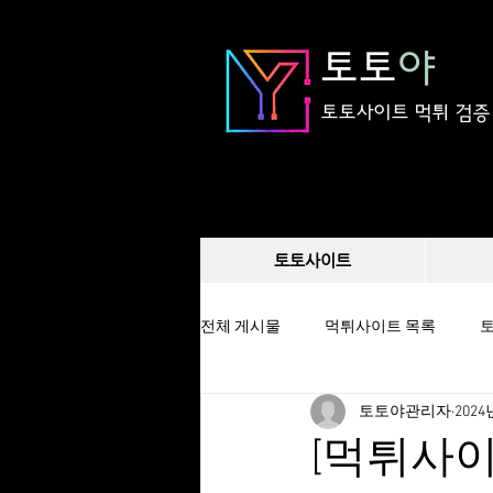
토토
야
토토사이트 먹튀 검증
토토사이트
전체 게시물
먹튀사이트 목록
토토야관리자
2024
[먹튀사이트]