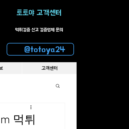
​토토야 고객센터
먹튀검증 신고 검증업체 문의
@totoya24
보
고객센터
com 먹튀