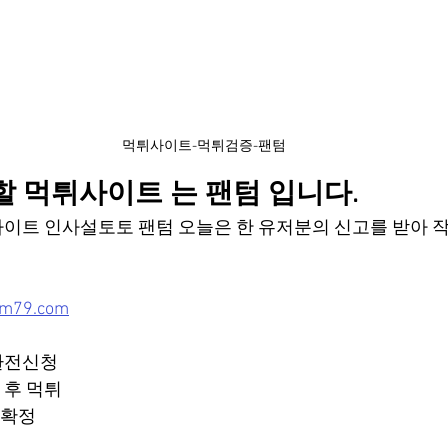
먹튀사이트-먹튀검증-팬텀
할 먹튀사이트 는 팬텀 입니다.
사이트 인사설토토 팬텀 오늘은 한 유저분의 신고를 받아 
ptm79.com
원
환전신청
 후 먹튀
 확정