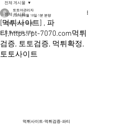
전체 게시물
토토야관리자
전체 게시물
2024년 8월 18일
1분 분량
[먹튀사이트] , 파
먹튀사이트 목록
티,https:/pt-7070.com먹튀
토토사이트 정보
검증, 토토검증, 먹튀확정,
토토사이트
먹튀사이트-먹튀검증-파티