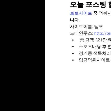
오늘 포스팅 
토토사이트
 중 먹튀
니다.
사이트이름: 템포
도메인주소: 
http://t
 총 금액 221만
스포츠배팅 후 
경기중 적특처리
입금먹튀사이트