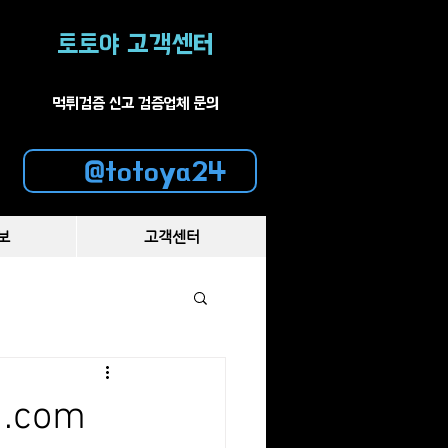
​토토야 고객센터
먹튀검증 신고 검증업체 문의
@totoya24
보
고객센터
1.com