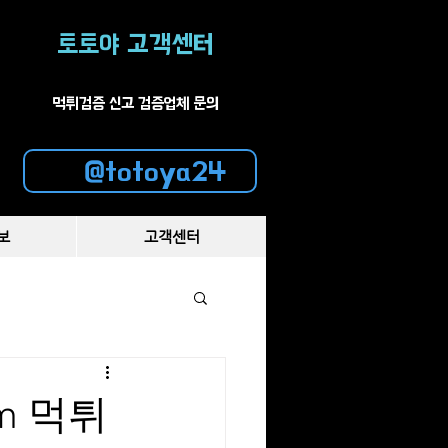
​토토야 고객센터
먹튀검증 신고 검증업체 문의
@totoya24
보
고객센터
om 먹튀