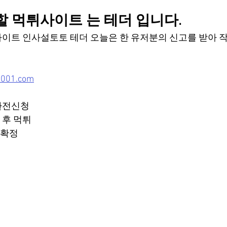
할 먹튀사이트 는 테더 입니다.
사이트 인사설토토 테더 오늘은 한 유저분의 신고를 받아 
t-001.com
원
환전신청
 후 먹튀
 확정