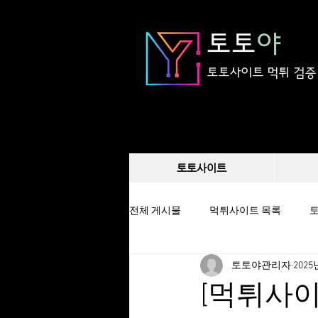
토토
야
토토사이트 먹튀 검증
토토사이트
전체 게시물
먹튀사이트 목록
토토야관리자
2025
[먹튀사이트]