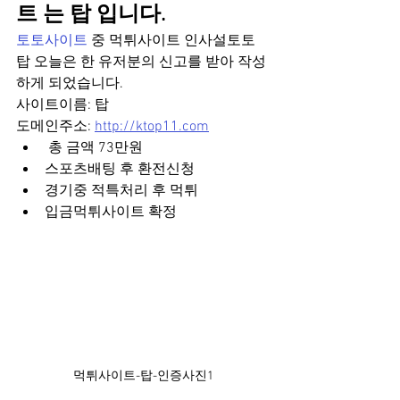
트 는 탑 입니다.
토토사이트
 중 먹튀사이트 인사설토토 
탑 오늘은 한 유저분의 신고를 받아 작성
하게 되었습니다.
사이트이름: 탑 
도메인주소: 
http://ktop11.com
 총 금액 73만원
스포츠배팅 후 환전신청
경기중 적특처리 후 먹튀
입금먹튀사이트 확정
먹튀사이트-탑-인증사진1