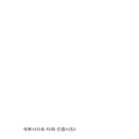
먹튀사이트-타워-인증사진4