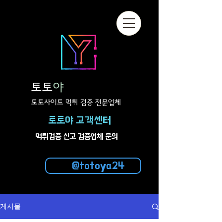
토토
야
토토사이트 먹튀 검증 전문업체
​토토야 고객센터
먹튀검증 신고 검증업체 문의
@totoya24
게시물