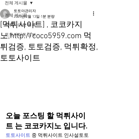
전체 게시물
토토야관리자
전체 게시물
2025년 2월 13일
1분 분량
[먹튀사이트] , 코코카지
먹튀사이트 목록
노,http://coco5959.com 먹
토토사이트 정보
튀검증, 토토검증, 먹튀확정,
토토사이트
오늘 포스팅 할 먹튀사이
트 는 코코카지노 입니다.
토토사이트
 중 먹튀사이트 인사설토토 