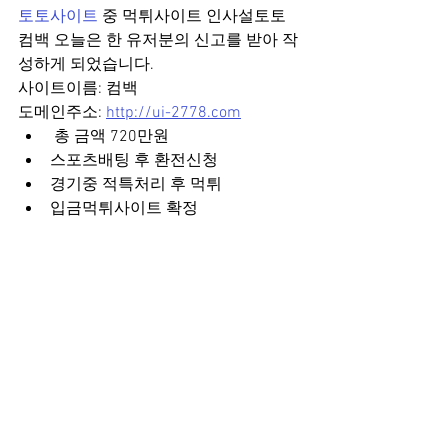
토토사이트
 중 먹튀사이트 인사설토토 
컴백 오늘은 한 유저분의 신고를 받아 작
성하게 되었습니다.
사이트이름: 컴백
도메인주소: 
http://ui-2778.com
 총 금액 720만원
스포츠배팅 후 환전신청
경기중 적특처리 후 먹튀
입금먹튀사이트 확정