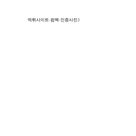
먹튀사이트-컴백-인증사진3