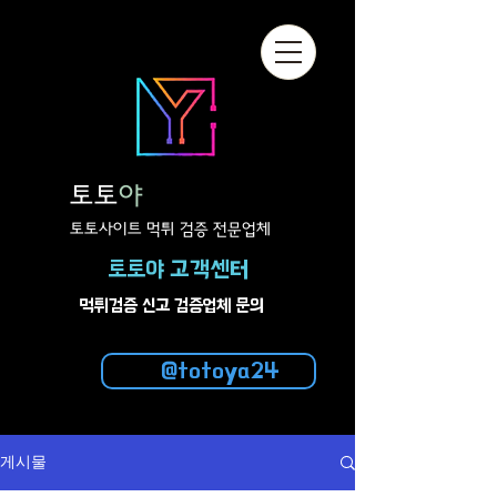
토토
야
토토사이트 먹튀 검증 전문업체
​토토야 고객센터
먹튀검증 신고 검증업체 문의
@totoya24
게시물