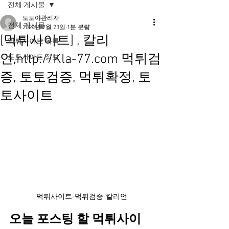
전체 게시물
토토야관리자
전체 게시물
2024년 7월 23일
1분 분량
[먹튀사이트] , 칼리
먹튀사이트 목록
언,http://Kla-77.com 먹튀검
토토사이트 정보
증, 토토검증, 먹튀확정, 토
토사이트
먹튀사이트-먹튀검증-칼리언
오늘 포스팅 할 먹튀사이