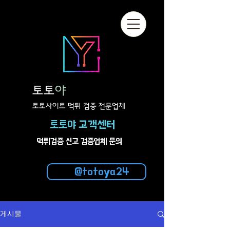
토토
야
토토사이트 먹튀 검증 전문업체
​토토야 고객센터
먹튀검증 신고 검증업체 문의
@totoya24
게시물