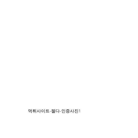
먹튀사이트-젤다-인증사진1