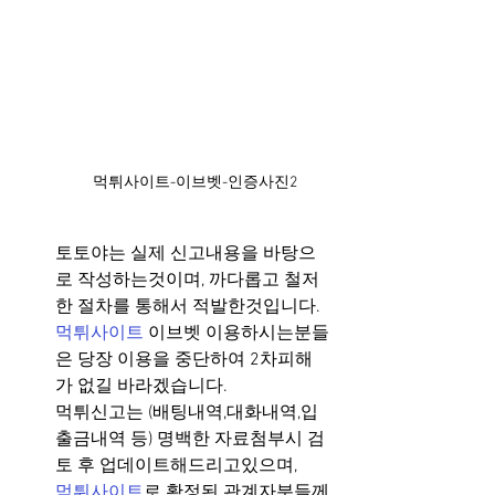
먹튀사이트-이브벳-인증사진2
토토야는 실제 신고내용을 바탕으
로 작성하는것이며, 까다롭고 철저
한 절차를 통해서 적발한것입니다.
먹튀사이트
 이브벳 이용하시는분들
은 당장 이용을 중단하여 2차피해
가 없길 바라겠습니다.
먹튀신고는 (배팅내역,대화내역,입
출금내역 등) 명백한 자료첨부시 검
토 후 업데이트해드리고있으며,
먹튀사이트
로 확정된 관계자분들께