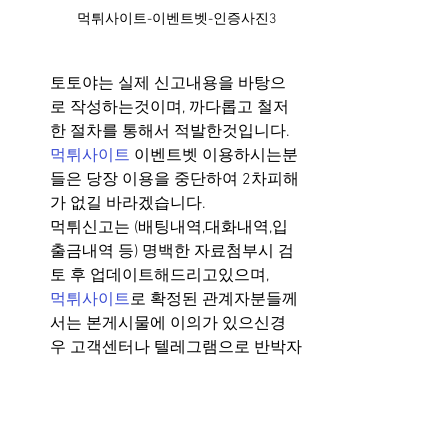
먹튀사이트-이벤트벳-인증사진3
토토야는 실제 신고내용을 바탕으
로 작성하는것이며, 까다롭고 철저
한 절차를 통해서 적발한것입니다.
먹튀사이트
 이벤트벳 이용하시는분
들은 당장 이용을 중단하여 2차피해
가 없길 바라겠습니다.
먹튀신고는 (배팅내역,대화내역,입
출금내역 등) 명백한 자료첨부시 검
토 후 업데이트해드리고있으며,
먹튀사이트
로 확정된 관계자분들께
서는 본게시물에 이의가 있으신경
우 고객센터나 텔레그램으로 반박자
료를 첨부해 보내주시면 억울한일 
없게 처리하도록하겠습니다.
토토야 신고,검증&고객센터  