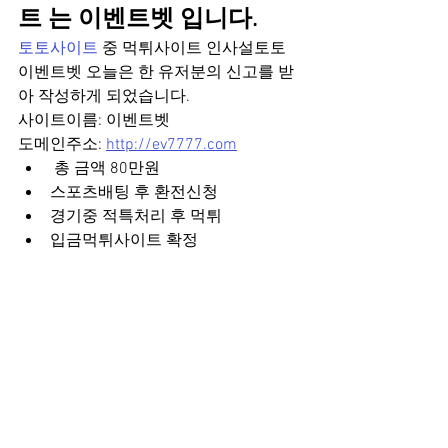
트 는 이벤트벳 입니다.
토토사이트
 중 먹튀사이트 인사설토토 
이벤트벳 오늘은 한 유저분의 신고를 받
아 작성하게 되었습니다.
사이트이름: 이벤트벳 
도메인주소: 
http://ev7777.com
 총 금액 80만원
스포츠배팅 후 환전신청
경기중 적특처리 후 먹튀
입금먹튀사이트 확정