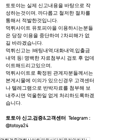
토토야는 실제 신고내용을 바탕으로 작
성하는것이며, 까다롭고 철저한 절차를 
통해서 적발한것입니다.
먹튀사이트 유토피아을 이용하시는분들
은 당장 이용을 중단하여 2차피해가 없
길 바라겠습니다.
먹튀신고는 (배팅내역,대화내역,입출금
내역 등) 명백한 자료첨부시 검토 후 업데
이트해드리고있으며,
먹튀사이트로 확정된 관계자분들께서는 
본게시물에 이의가 있으신경우 고객센터
나 텔레그램으로 반박자료를 첨부해 보
내주시면 억울한일 없게 처리하도록하겠
습니다.
토토야 신고,검증&고객센터  Telegram : 
@totoya24