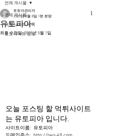
전체 게시물
토토야관리자
전체 게시물
2022년 8월 8일
1분 분량
유토피아
먹튀사이트 목록
최종 수정일:
2025년 5월 1일
토토사이트 정보
오늘 포스팅 할 먹튀사이트
는 유토피아 입니다.
사이트이름:  유토피아
도메인주소:  http://two-49.com