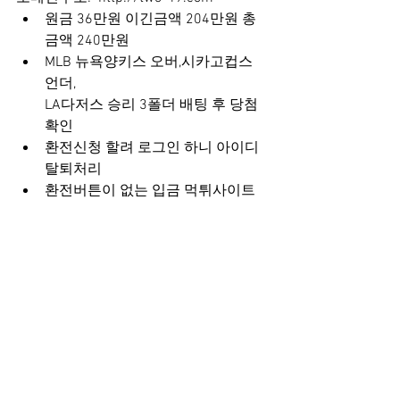
원금 36만원 이긴금액 204만원 총
금액 240만원
MLB 뉴욕양키스 오버,시카고컵스 
언더,
LA다저스 승리 3폴더 배팅 후 당첨 
확인
환전신청 할려 로그인 하니 아이디 
탈퇴처리
환전버튼이 없는 입금 먹튀사이트