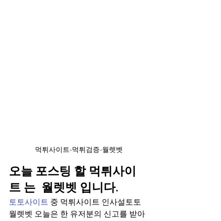
먹튀사이트-먹튀검증-월렛벳
오늘 포스팅 할 먹튀사이
트 는  월렛벳 입니다.
토토사이트
 중 먹튀사이트 인사설토토 
월렛벳 오늘은 한 유저분의 신고를 받아 