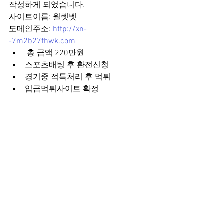
작성하게 되었습니다.
사이트이름: 월렛벳
도메인주소: 
http://xn-
-7m2b27fhwk.com
 총 금액 220만원
스포츠배팅 후 환전신청
경기중 적특처리 후 먹튀
입금먹튀사이트 확정