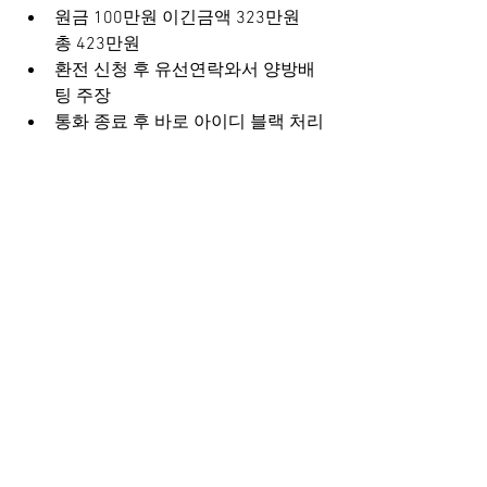
원금 100만원 이긴금액 323만원 
총 423만원
환전 신청 후 유선연락와서 양방배
팅 주장
통화 종료 후 바로 아이디 블랙 처리