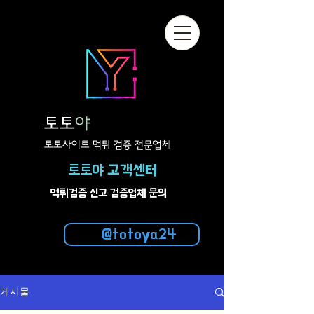
토토
야
토토사이트 먹튀 검증 전문업체
​토토야 고객센터
먹튀검증 신고 검증업체 문의
@totoya24
게시물