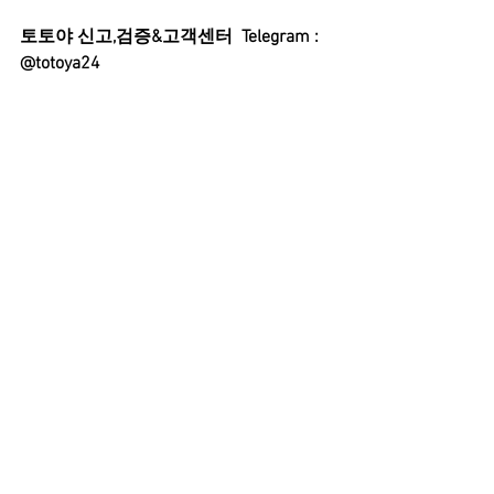
토토야 신고,검증&고객센터  Telegram : 
@totoya24
전체 보기
최근 게시물