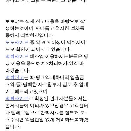
하다고 '먹튀그랩'은 판단되고 있습니다.
토토야는 실제 신고내용을 바탕으로 작
성하는것이며, 까다롭고 철저한 절차를 
통해서 적발한것입니다.
토토사이트
 중 약 90% 이상이 먹튀사이
트로 확인이 되어지고 있습니다.
먹튀사이트
 에스엠 이용하시는분들은 당
장 이용을 중단하여 2차피해가 없길 바
라겠습니다.
먹튀신고
는 (배팅내역,대화내역,입출금
내역 등) 명백한 자료첨부시 검토 후 업데
이트해드리고있으며
먹튀사이트
로 확정된 관계자분들께서는 
본게시물에 이의가 있으신경우 고객센터
나 텔레그램으로 반박자료를 첨부해 보
내주시면 억울한일 없게 처리하도록하겠
습니다.