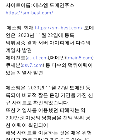
사이트이름: 에스엠 도메인주소: 
https://sm-best.com/
'에스엠' 현재 
https://sm-best.com/
 도메
인은  2023년 11월 22일에 등록
먹튀검증 결과 서버 아이피에서 다수의 
계열사 발견
에이전트(
at-ut.com
),더메인(
tmain8.com
),
큐세븐(
qsv7.com
) 등 다수의 먹튀이력이 
있는 계열사 발견
에스엠은  2023년 11월 22일 도메인 등
록되어 비교적 짧은 운영 기간을 가진 신
규 사이트로 확인되었습니다. 
또한 계열사를 이용했던 피해자는 약 
200만원 미상의 당첨금을 전액 먹튀 당
한 이력이 확인되어 
해당 사이트를 이용하는 것은 매우 위험