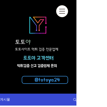
토토
야
토토사이트 먹튀 검증 전문업체
​토토야 고객센터
먹튀검증 신고 검증업체 문의
@totoya24
게시물