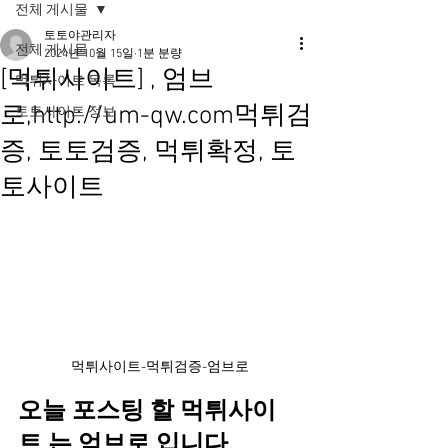
전체 게시물
토토야관리자
전체 게시물
2024년 10월 15일
1분 분량
[먹튀사이트] , 엄브
먹튀사이트 목록
로,http://um-qw.com먹튀검
토토사이트 정보
증, 토토검증, 먹튀확정, 토
토사이트
먹튀사이트-먹튀검증-엄브로
오늘 포스팅 할 먹튀사이
트 는 엄브로 입니다.