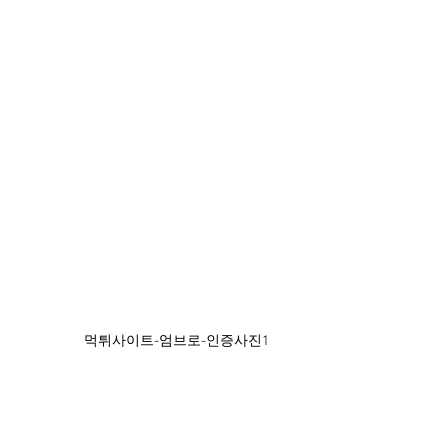
먹튀사이트-엄브로-인증사진1