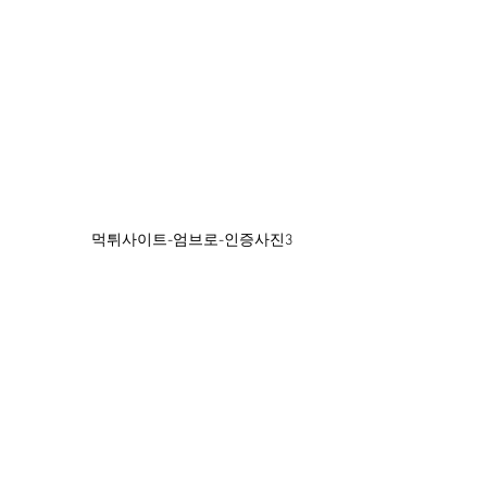
먹튀사이트-엄브로-인증사진3