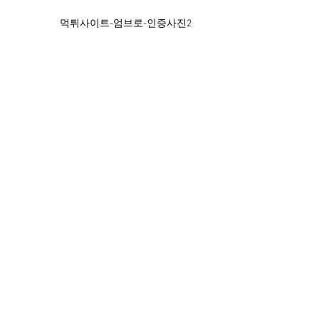
먹튀사이트-엄브로-인증사진2