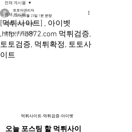
전체 게시물
토토야관리자
전체 게시물
2024년 5월 23일
1분 분량
[먹튀사이트] , 아이벳
먹튀사이트 목록
,http://ib872.com 먹튀검증,
토토사이트 정보
토토검증, 먹튀확정, 토토사
이트
먹튀사이트-먹튀검증-아이벳
오늘 포스팅 할 먹튀사이