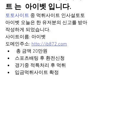
트 는  아이벳 입니다.
토토사이트
 중 먹튀사이트 인사설토토 
아이벳 오늘은 한 유저분의 신고를 받아 
작성하게 되었습니다.
사이트이름: 아이벳 
도메인주소: 
http://ib872.com
 총 금액 20만원
스포츠배팅 후 환전신청
경기중 적특처리 후 먹튀
입금먹튀사이트 확정