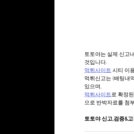
토토야는 실제 신고내
것입니다.
먹튀사이트
 시티 이
먹튀신고는 (배팅내역
있으며,
먹튀사이트
로 확정
으로 반박자료를 첨
토토야 신고,검증&고객센터 