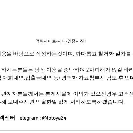
먹튀사이트-시티-인증사진1
용을 바탕으로 작성하는것이며, 까다롭고 철저한 절차를
용하시는분들은 당장 이용을 중단하여 2차피해가 없길 바
,대화내역,입출금내역 등) 명백한 자료첨부시 검토 후 
된 관계자분들께서는 본게시물에 이의가 있으신경우 고객
부해 보내주시면 억울한일 없게 처리하도록하겠습니다.
 Telegram : @totoya24