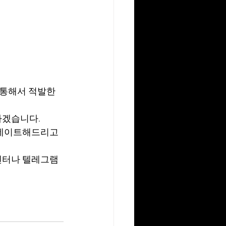
 통해서 적발한
라겠습니다.
업데이트해드리고
센터나 텔레그램