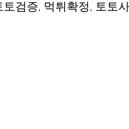
토토검증, 먹튀확정, 토토