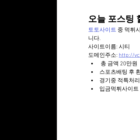
오늘 포스팅 
토토사이트
 중 먹튀
니다.
사이트이름: 시티
도메인주소: 
http://v
 총 금액 20만원
스포츠배팅 후 
경기중 적특처리
입금먹튀사이트