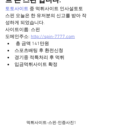
트 는 스핀 입니다.
토토사이트
 중 먹튀사이트 인사설토토 
스핀 오늘은 한 유저분의 신고를 받아 작
성하게 되었습니다.
사이트이름: 스핀
도메인주소: 
http://spin-7777.com
 총 금액 141만원
스포츠배팅 후 환전신청
경기중 적특처리 후 먹튀
입금먹튀사이트 확정
먹튀사이트-스핀-인증사진1