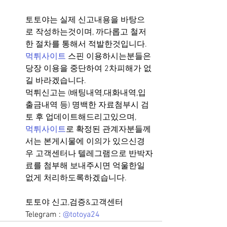
토토야는 실제 신고내용을 바탕으
로 작성하는것이며, 까다롭고 철저
한 절차를 통해서 적발한것입니다.
먹튀사이트
 스핀 이용하시는분들은 
당장 이용을 중단하여 2차피해가 없
길 바라겠습니다.
먹튀신고는 (배팅내역,대화내역,입
출금내역 등) 명백한 자료첨부시 검
토 후 업데이트해드리고있으며,
먹튀사이트
로 확정된 관계자분들께
서는 본게시물에 이의가 있으신경
우 고객센터나 텔레그램으로 반박자
료를 첨부해 보내주시면 억울한일 
없게 처리하도록하겠습니다.
토토야 신고,검증&고객센터  
Telegram : 
@totoya24