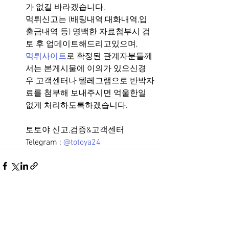
가 없길 바라겠습니다.
먹튀신고는 (배팅내역,대화내역,입
출금내역 등) 명백한 자료첨부시 검
토 후 업데이트해드리고있으며,
먹튀사이트
로 확정된 관계자분들께
서는 본게시물에 이의가 있으신경
우 고객센터나 텔레그램으로 반박자
료를 첨부해 보내주시면 억울한일 
없게 처리하도록하겠습니다.
토토야 신고,검증&고객센터  
Telegram : 
@totoya24
전체 보기
최근 게시물