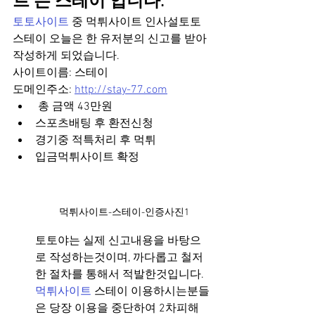
트 는 스테이 입니다.
토토사이트
 중 먹튀사이트 인사설토토 
스테이 오늘은 한 유저분의 신고를 받아 
작성하게 되었습니다.
사이트이름: 스테이
도메인주소: 
http://stay-77.com
 총 금액 43만원
스포츠배팅 후 환전신청
경기중 적특처리 후 먹튀
입금먹튀사이트 확정
먹튀사이트-스테이-인증사진1
토토야는 실제 신고내용을 바탕으
로 작성하는것이며, 까다롭고 철저
한 절차를 통해서 적발한것입니다.
먹튀사이트
 스테이 이용하시는분들
은 당장 이용을 중단하여 2차피해