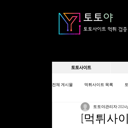
토토
야
토토사이트 먹튀 검증
토토사이트
전체 게시물
먹튀사이트 목록
토토야관리자
2024
[먹튀사이트]