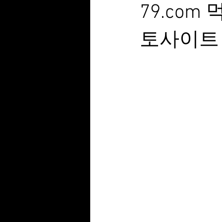
79.com
토사이트