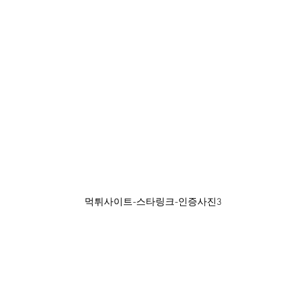
먹튀사이트-스타링크-인증사진3