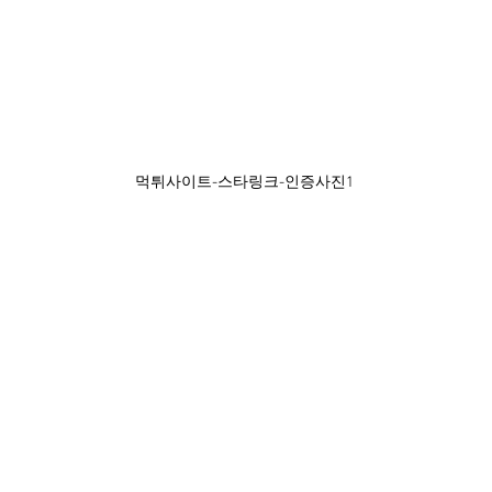
먹튀사이트-스타링크-인증사진1