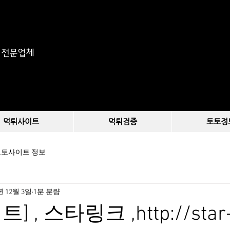
 전문업체
먹튀사이트
먹튀검증
토토정
토토사이트 정보
년 12월 3일
1분 분량
 , 스타링크 ,http://star