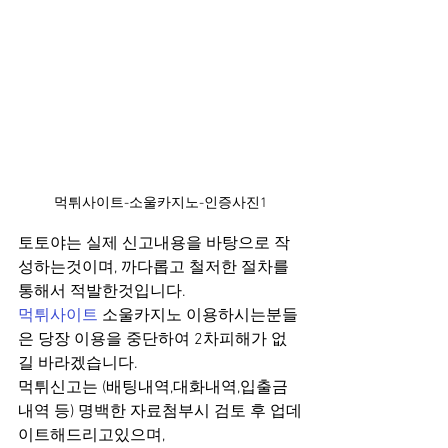
먹튀사이트-소울카지노-인증사진1
토토야는 실제 신고내용을 바탕으로 작
성하는것이며, 까다롭고 철저한 절차를 
통해서 적발한것입니다.
먹튀사이트
 소울카지노 이용하시는분들
은 당장 이용을 중단하여 2차피해가 없
길 바라겠습니다.
먹튀신고는 (배팅내역,대화내역,입출금
내역 등) 명백한 자료첨부시 검토 후 업데
이트해드리고있으며,