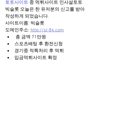
토토사이트
 중 먹튀사이트 인사설토토 
빅슬롯 오늘은 한 유저분의 신고를 받아 
작성하게 되었습니다.
사이트이름: 빅슬롯
도메인주소: 
http://sl-84.com
 총 금액 71만원
스포츠배팅 후 환전신청
경기중 적특처리 후 먹튀
입금먹튀사이트 확정