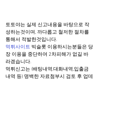
토토야는 실제 신고내용을 바탕으로 작
성하는것이며, 까다롭고 철저한 절차를 
통해서 적발한것입니다.
먹튀사이트
 빅슬롯 이용하시는분들은 당
장 이용을 중단하여 2차피해가 없길 바
라겠습니다.
먹튀신고는 (배팅내역,대화내역,입출금
내역 등) 명백한 자료첨부시 검토 후 업데
이트해드리고있으며,
먹튀사이트
로 확정된 관계자분들께서는 
본게시물에 이의가 있으신경우 고객센터
나 텔레그램으로 반박자료를 첨부해 보
내주시면 억울한일 없게 처리하도록하겠
습니다.
토토야 신고,검증&고객센터  Telegram : 