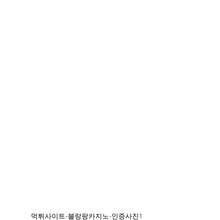
먹튀사이트-블랑팡카지노-인증사진1