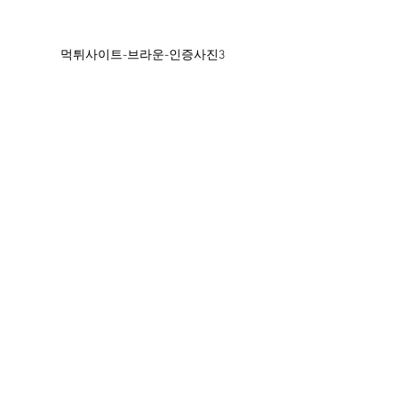
먹튀사이트-브라운-인증사진3
먹튀사이트-브라운-인증사진4
토토야는 실제 신고내용을 바탕으로 작
성하는것이며, 까다롭고 철저한 절차를 
통해서 적발한것입니다.
먹튀사이트
 브라운 이용하시는분들은 당
장 이용을 중단하여 2차피해가 없길 바