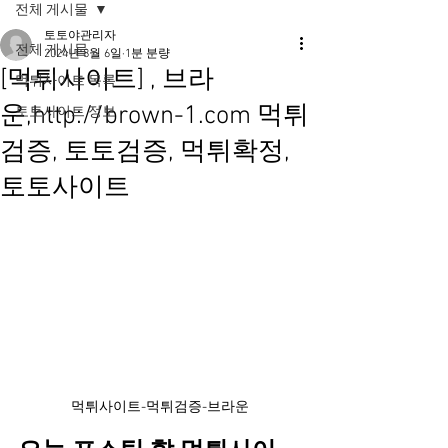
전체 게시물
토토야관리자
전체 게시물
2024년 8월 6일
1분 분량
[먹튀사이트] , 브라
먹튀사이트 목록
운,http://brown-1.com 먹튀
토토사이트 정보
검증, 토토검증, 먹튀확정,
토토사이트
먹튀사이트-먹튀검증-브라운