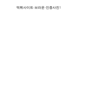
먹튀사이트-브라운-인증사진1