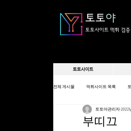
토토
야
토토사이트 먹튀 검증
토토사이트
전체 게시물
먹튀사이트 목록
토토야관리자
2022
부띠끄