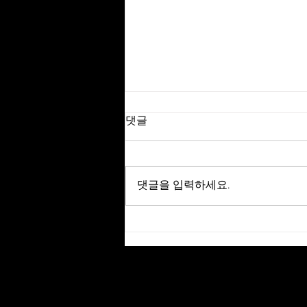
댓글
토론토
댓글을 입력하세요.