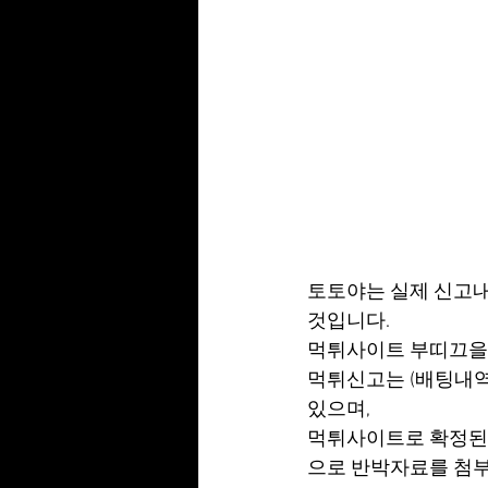
토토야는 실제 신고내
것입니다.
먹튀사이트 부띠끄을
먹튀신고는 (배팅내역
있으며,
먹튀사이트로 확정된
으로 반박자료를 첨