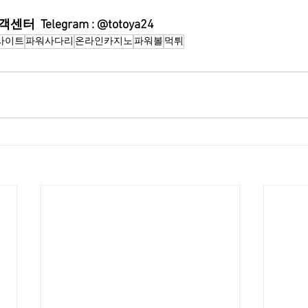
 Telegram : @totoya24
사이트
파워사다리
온라인카지노
파워볼
먹튀