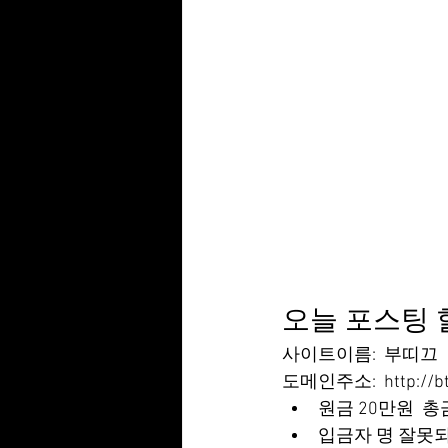
오늘 포스팅 
사이트이름:  부띠끄
도메인주소:  http://bt
원금 20만원  총
입금자 명 잘못