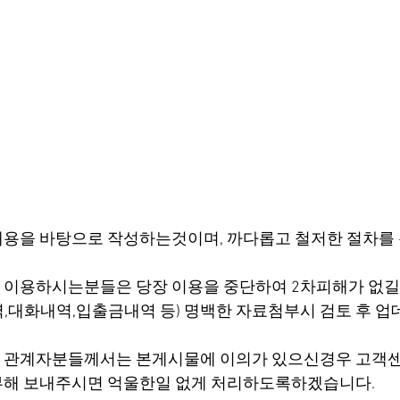
용을 바탕으로 작성하는것이며, 까다롭고 철저한 절차를
 이용하시는분들은 당장 이용을 중단하여 2차피해가 없길
,대화내역,입출금내역 등) 명백한 자료첨부시 검토 후 
 관계자분들께서는 본게시물에 이의가 있으신경우 고객
부해 보내주시면 억울한일 없게 처리하도록하겠습니다.