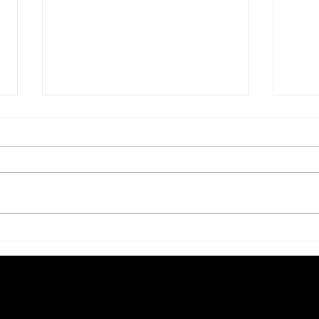
스카이
택시