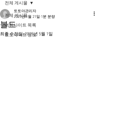
전체 게시물
토토야관리자
전체 게시물
2023년 1월 21일
1분 분량
볼드
먹튀사이트 목록
최종 수정일:
2025년 5월 1일
토토사이트 정보