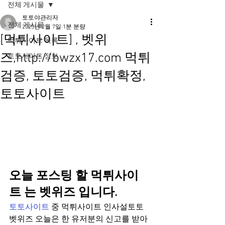
전체 게시물
토토야관리자
전체 게시물
2025년 2월 7일
1분 분량
[먹튀사이트] , 벳위
먹튀사이트 목록
즈,http://bwzx17.com 먹튀
토토사이트 정보
검증, 토토검증, 먹튀확정,
토토사이트
오늘 포스팅 할 먹튀사이
트 는 벳위즈 입니다.
토토사이트
 중 먹튀사이트 인사설토토 
벳위즈 오늘은 한 유저분의 신고를 받아 