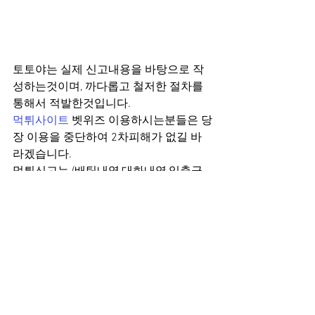
토토야는 실제 신고내용을 바탕으로 작
성하는것이며, 까다롭고 철저한 절차를 
통해서 적발한것입니다.
먹튀사이트
 벳위즈 이용하시는분들은 당
장 이용을 중단하여 2차피해가 없길 바
라겠습니다.
먹튀신고는 (배팅내역,대화내역,입출금
내역 등) 명백한 자료첨부시 검토 후 업데
이트해드리고있으며,
먹튀사이트
로 확정된 관계자분들께서는 
본게시물에 이의가 있으신경우 고객센터
나 텔레그램으로 반박자료를 첨부해 보
내주시면 억울한일 없게 처리하도록하겠
습니다.