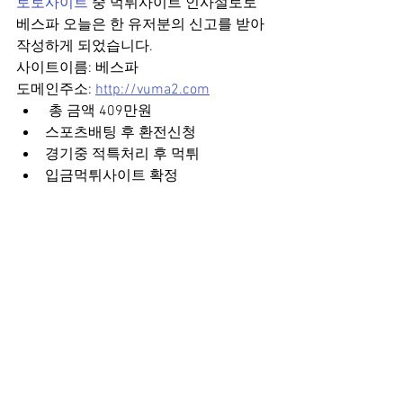
토토사이트
 중 먹튀사이트 인사설토토 
베스파 오늘은 한 유저분의 신고를 받아 
작성하게 되었습니다.
사이트이름: 베스파
도메인주소: 
http://vuma2.com
 총 금액 409만원
스포츠배팅 후 환전신청
경기중 적특처리 후 먹튀
입금먹튀사이트 확정