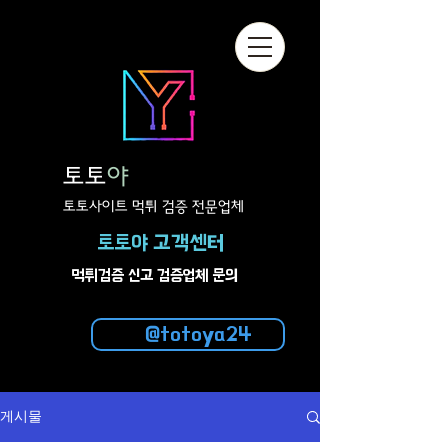
토토
야
토토사이트 먹튀 검증 전문업체
​토토야 고객센터
먹튀검증 신고 검증업체 문의
@totoya24
게시물