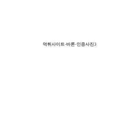
먹튀사이트-바론-인증사진3