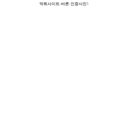
먹튀사이트-바론-인증사진1