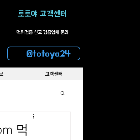
​토토야 고객센터
먹튀검증 신고 검증업체 문의
@totoya24
보
고객센터
com 먹