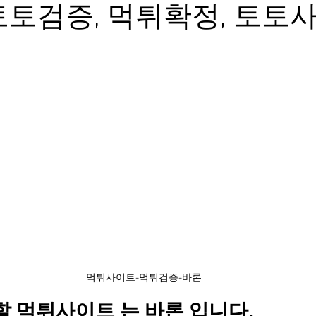
토토검증, 먹튀확정, 토토
먹튀사이트-먹튀검증-바론
할 먹튀사이트 는 바론 입니다.