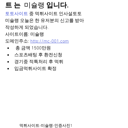
트 는  
미슐랭
 입니다.
토토사이트
 중 먹튀사이트 인사설토토 
미슐랭 오늘은 한 유저분의 신고를 받아 
작성하게 되었습니다.
사이트이름: 미슐랭
도메인주소: 
http://mc-001.com
 총 금액 1500만원
스포츠배팅 후 환전신청
경기중 적특처리 후 먹튀
입금먹튀사이트 확정
먹튀사이트-미슐랭-인증사진1