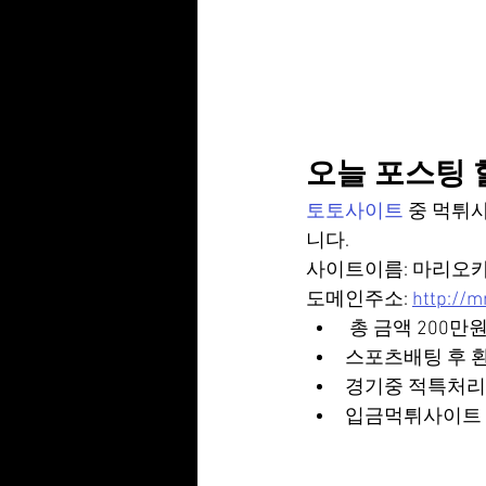
오늘 포스팅 
토토사이트
 중 먹튀
니다.
사이트이름: 마리오
도메인주소: 
http://
 총 금액 200만
스포츠배팅 후 
경기중 적특처리
입금먹튀사이트