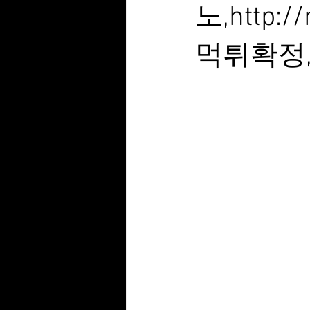
노,http:
먹튀확정