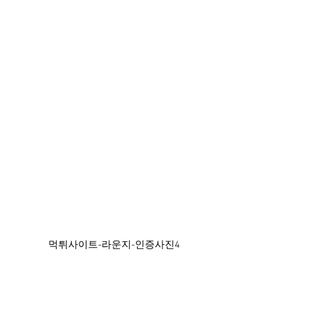
먹튀사이트-라운지-인증사진4