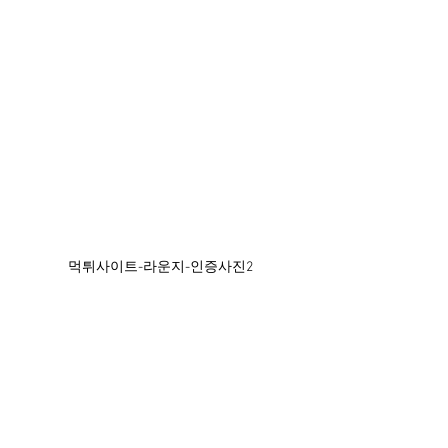
먹튀사이트-라운지-인증사진2