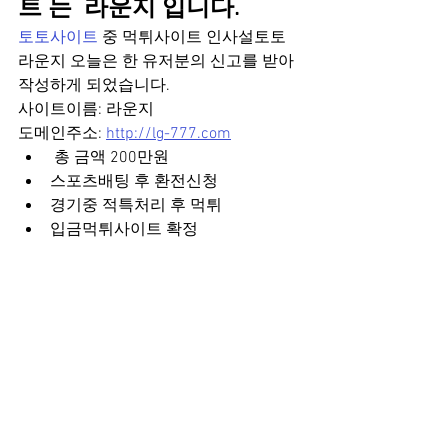
트 는  라운지 입니다.
토토사이트
 중 먹튀사이트 인사설토토 
라운지 오늘은 한 유저분의 신고를 받아 
작성하게 되었습니다.
사이트이름: 라운지
도메인주소: 
http://lg-777.com
 총 금액 200만원
스포츠배팅 후 환전신청
경기중 적특처리 후 먹튀
입금먹튀사이트 확정