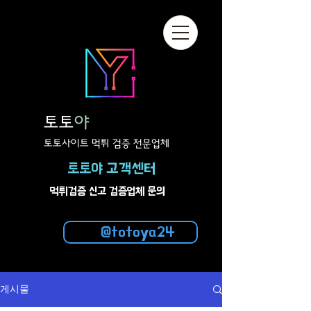
토토
야
토토사이트 먹튀 검증 전문업체
​토토야 고객센터
먹튀검증 신고 검증업체 문의
@totoya24
게시물