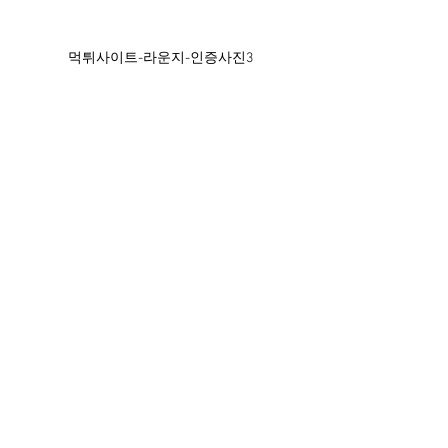
먹튀사이트-라운지-인증사진3