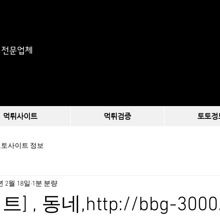
 전문업체
먹튀사이트
먹튀검증
토토정
토토사이트 정보
년 2월 18일
1분 분량
 , 동네,http://bbg-3000