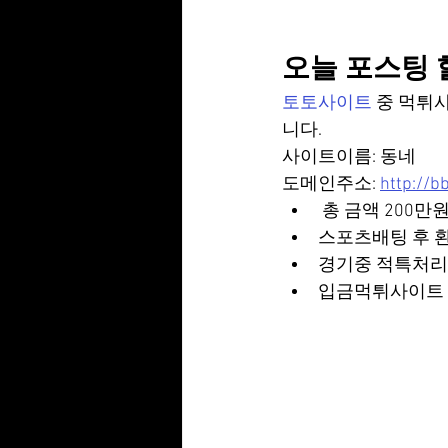
오늘 포스팅 
토토사이트
 중 먹튀
니다.
사이트이름: 동네
도메인주소: 
http://
 총 금액 200만
스포츠배팅 후 
경기중 적특처리
입금먹튀사이트