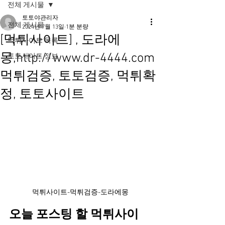
전체 게시물
토토야관리자
전체 게시물
2024년 7월 13일
1분 분량
[먹튀사이트] , 도라에
먹튀사이트 목록
몽,http://www.dr-4444.com
토토사이트 정보
먹튀검증, 토토검증, 먹튀확
정, 토토사이트
먹튀사이트-먹튀검증-도라에몽
오늘 포스팅 할 먹튀사이