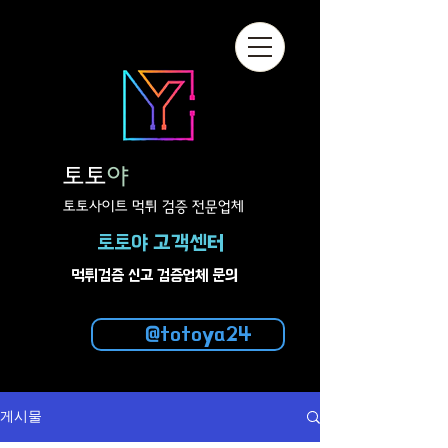
토토
야
토토사이트 먹튀 검증 전문업체
​토토야 고객센터
먹튀검증 신고 검증업체 문의
@totoya24
게시물