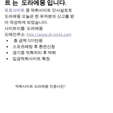
트 는  도라에몽 입니다.
토토사이트
 중 먹튀사이트 인사설토토 
도라에몽 오늘은 한 유저분의 신고를 받
아 작성하게 되었습니다.
사이트이름: 도라에몽
도메인주소: 
http://www.dr-4444.com
 총 금액 500만원
스포츠배팅 후 환전신청
경기중 적특처리 후 먹튀
입금먹튀사이트 확정
먹튀사이트-도라에몽-인증사진1