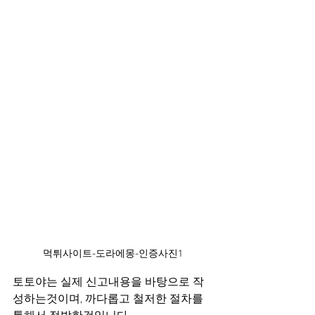
먹튀사이트-도라에몽-인증사진1
토토야는 실제 신고내용을 바탕으로 작
성하는것이며, 까다롭고 철저한 절차를 