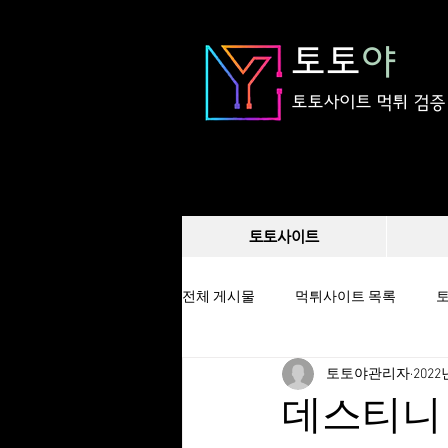
토토
야
토토사이트 먹튀 검증
토토사이트
전체 게시물
먹튀사이트 목록
토토야관리자
2022
데스티니