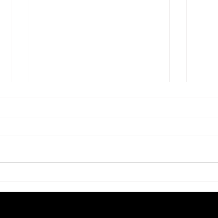
스카이
택시