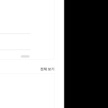
전체 보기